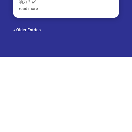
响力？ ✔️...
read more
« Older Entries