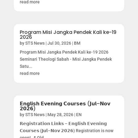
read more
Program Misi Jangka Pendek Kali ke-19
2026
by
STS News
|
Jul 30, 2026
|
BM
Program Misi Jangka Pendek Kali ke-19 2026
Seminari Theologi Sabah - Misi Jangka Pendek
Satu...
read more
𝗘𝗻𝗴𝗹𝗶𝘀𝗵 𝗘𝘃𝗲𝗻𝗶𝗻𝗴 𝗖𝗼𝘂𝗿𝘀𝗲𝘀 (𝗝𝘂𝗹–𝗡𝗼𝘃
𝟮𝟬𝟮𝟲)
by
STS News
|
May 28, 2026
|
EN
𝗥𝗲𝗴𝗶𝘀𝘁𝗿𝗮𝘁𝗶𝗼𝗻 𝗟𝗶𝗻𝗸𝘀 – 𝗘𝗻𝗴𝗹𝗶𝘀𝗵 𝗘𝘃𝗲𝗻𝗶𝗻𝗴
𝗖𝗼𝘂𝗿𝘀𝗲𝘀 (𝗝𝘂𝗹–𝗡𝗼𝘃 𝟮𝟬𝟮𝟲) Registration is now
open! 📍 Old...