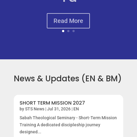
News & Updates (EN & BM)
SHORT TERM MISSION 2027
by
STS News
|
Jul 31, 2026
|
EN
Sabah Theological Seminary - Short-Term Mission
Training A dedicated discipleship journey
designed...