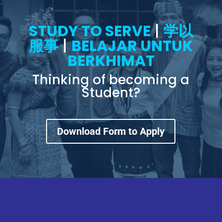
STUDY TO SERVE
|
学以
服事
|
BELAJAR UNTUK
BERKHIMAT
Thinking of becoming a
Student?
Download Form to Apply